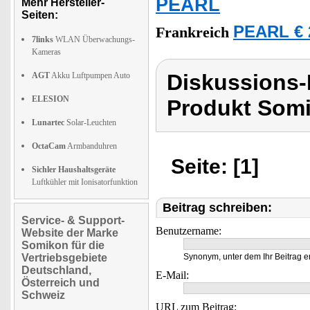
PEARL
Mehr Hersteller-
Seiten:
PEARL € 
Frankreich
7links
WLAN Überwachungs-
Kameras
Diskussions
AGT
Akku Luftpumpen Auto
ELESION
Produkt Som
Lunartec
Solar-Leuchten
OctaCam
Armbanduhren
Seite: [1]
Sichler Haushaltsgeräte
Luftkühler mit Ionisatorfunktion
Beitrag schreiben:
Service- & Support-
Benutzername:
Website der Marke
Somikon für die
Vertriebsgebiete
Synonym, unter dem Ihr Beitrag e
Deutschland,
E-Mail:
Österreich und
Schweiz
URL zum Beitrag: