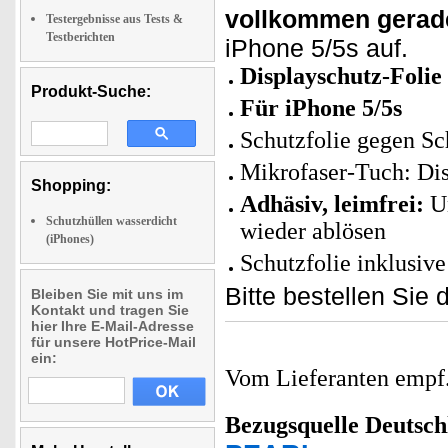
vollkommen gerad
Testergebnisse aus Tests &
Testberichten
iPhone 5/5s auf.
Displayschutz-Folie
Produkt-Suche:
Für iPhone 5/5s
Schutzfolie gegen Sc
Mikrofaser-Tuch: Dis
Shopping:
Adhäsiv, leimfrei:
Un
Schutzhüllen wasserdicht
wieder ablösen
(iPhones)
Schutzfolie inklusiv
Bitte bestellen Sie 
Bleiben Sie mit uns im
Kontakt und tragen Sie
hier Ihre E-Mail-Adresse
für unsere HotPrice-Mail
ein:
Vom Lieferanten emp
Bezugsquelle
Deutsch