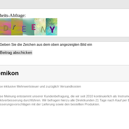
heits-Abfrage:
Geben Sie die Zeichen aus dem oben angezeigten Bild ein
omikon
ise inklusive Mehrwertsteuer und zuzüglich Versandkosten
ese Meinung entstammt unserer Kundenbefragung, die wir seit 2010 kontinuierlich als Instru
ktverbesserung durchführen. Wir befragen hierzu alle Direktkunden 21 Tage nach Kauf per E
sserungsvorschlägen mit der Lieferung sowie den bestellten Produkten.