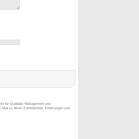
ment für Qualitäts-Management und
-Mail zu deren Zufriedenheit, Erfahrungen und