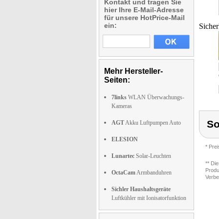
Kontakt und tragen Sie
hier Ihre E-Mail-Adresse
für unsere HotPrice-Mail
ein:
Sicher
Mehr Hersteller-
Seiten:
7links
WLAN Überwachungs-
Kameras
S
AGT
Akku Luftpumpen Auto
ELESION
* Pre
Lunartec
Solar-Leuchten
** Di
Produ
OctaCam
Armbanduhren
Verbe
Sichler Haushaltsgeräte
Luftkühler mit Ionisatorfunktion