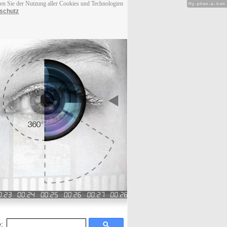
men Sie der Nutzung aller Cookies und Technologien
Hy-phen-a-tion
schutz
: