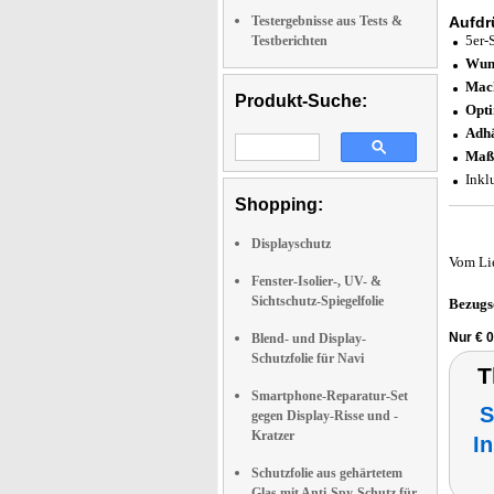
Testergebnisse aus Tests &
Aufdr
5er-
Testberichten
Wund
Mach
Produkt-Suche:
Opti
Adhä
Maßg
Inkl
Shopping:
Displayschutz
Vom Li
Fenster-Isolier-, UV- &
Sichtschutz-Spiegelfolie
Bezugs
Nur € 0
Blend- und Display-
Schutzfolie für Navi
T
Smartphone-Reparatur-Set
S
gegen Display-Risse und -
Kratzer
I
Schutzfolie aus gehärtetem
Glas mit Anti-Spy-Schutz für