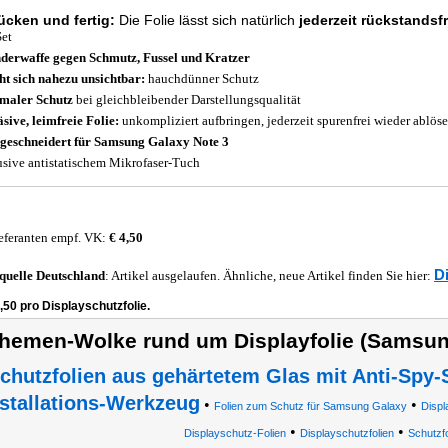
ücken und fertig:
Die Folie lässt sich natürlich
jederzeit rückstandsf
Set
erwaffe gegen Schmutz, Fussel und Kratzer
t sich nahezu unsichtbar:
hauchdünner Schutz
maler Schutz
bei gleichbleibender Darstellungsqualität
sive, leimfreie Folie:
unkompliziert aufbringen, jederzeit spurenfrei wieder ablös
eschneidert für Samsung Galaxy Note 3
usive antistatischem Mikrofaser-Tuch
eferanten empf. VK:
€ 4,50
D
quelle
Deutschland
: Artikel ausgelaufen. Ähnliche, neue Artikel finden Sie hier:
,50 pro Displayschutzfolie.
hemen-Wolke rund um Displayfolie (Samsun
chutzfolien aus gehärtetem Glas mit Anti-Spy-S
nstallations-Werkzeug
•
•
Folien zum Schutz für Samsung Galaxy
Displ
•
•
Displayschutz-Folien
Displayschutzfolien
Schutzfo