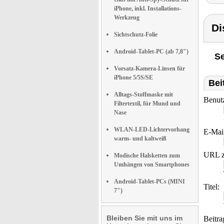
iPhone, inkl. Installations-
Werkzeug
Di
Sichtschutz-Folie
Android-Tablet-PC (ab 7,8")
Se
Vorsatz-Kamera-Linsen für
iPhone 5/5S/SE
Bei
Alltags-Stoffmaske mit
Benut
Filtertextil, für Mund und
Nase
WLAN-LED-Lichtervorhang
E-Mai
warm- und kaltweiß
URL z
Modische Halsketten zum
Umhängen von Smartphones
Android-Tablet-PCs (MINI
Titel:
7")
Bleiben Sie mit uns im
Beitra