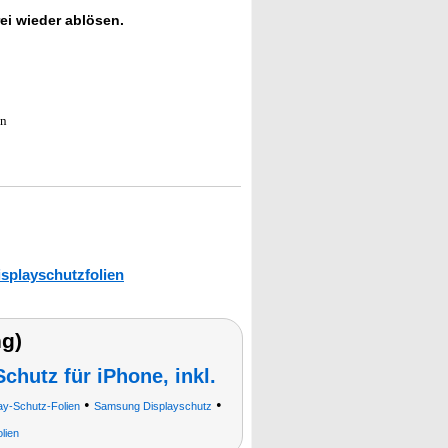
rei wieder ablösen.
en
isplayschutzfolien
g)
chutz für iPhone, inkl.
•
•
ay-Schutz-Folien
Samsung Displayschutz
lien