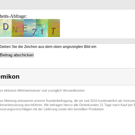
heits-Abfrage:
Geben Sie die Zeichen aus dem oben angezeigten Bild ein
omikon
ise inklusive Mehrwertsteuer und zuzüglich Versandkosten
ese Meinung entstammt unserer Kundenbefragung, die wir seit 2010 kontinuierlich als Instru
ktverbesserung durchführen. Wir befragen hierzu alle Direktkunden 21 Tage nach Kauf per E
sserungsvorschlägen mit der Lieferung sowie den bestellten Produkten.