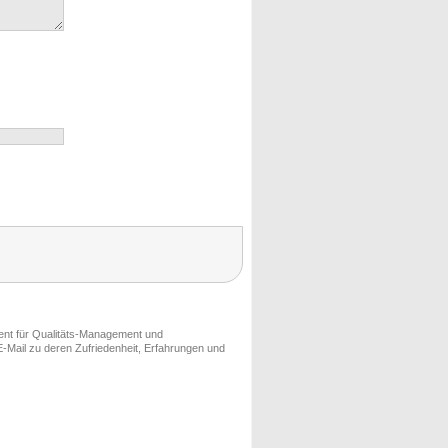
ment für Qualitäts-Management und
-Mail zu deren Zufriedenheit, Erfahrungen und