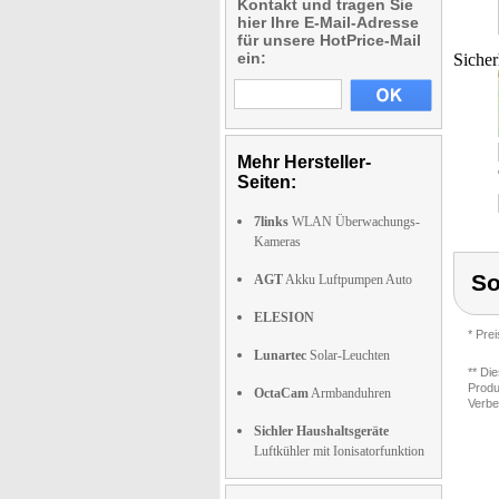
Kontakt und tragen Sie
hier Ihre E-Mail-Adresse
für unsere HotPrice-Mail
ein:
Sicher
Mehr Hersteller-
Seiten:
7links
WLAN Überwachungs-
Kameras
S
AGT
Akku Luftpumpen Auto
ELESION
* Pre
Lunartec
Solar-Leuchten
** Di
Produ
OctaCam
Armbanduhren
Verbe
Sichler Haushaltsgeräte
Luftkühler mit Ionisatorfunktion