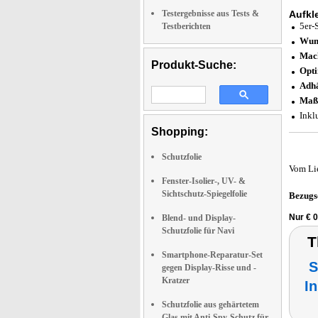
Testergebnisse aus Tests &
Aufkl
5er-
Testberichten
Wund
Mach
Produkt-Suche:
Opti
Adhä
Maßg
Inkl
Shopping:
Schutzfolie
Vom Li
Fenster-Isolier-, UV- &
Sichtschutz-Spiegelfolie
Bezugs
Nur € 0
Blend- und Display-
Schutzfolie für Navi
T
Smartphone-Reparatur-Set
S
gegen Display-Risse und -
Kratzer
I
Schutzfolie aus gehärtetem
Glas mit Anti-Spy-Schutz für