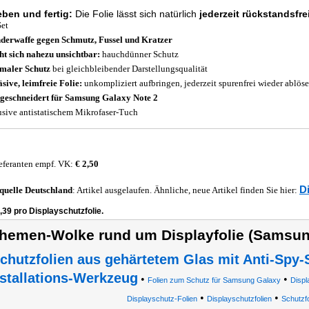
eben und fertig:
Die Folie lässt sich natürlich
jederzeit rückstandsfre
Set
erwaffe gegen Schmutz, Fussel und Kratzer
t sich nahezu unsichtbar:
hauchdünner Schutz
maler Schutz
bei gleichbleibender Darstellungsqualität
sive, leimfreie Folie:
unkompliziert aufbringen, jederzeit spurenfrei wieder ablös
eschneidert für Samsung Galaxy Note 2
usive antistatischem Mikrofaser-Tuch
eferanten empf. VK:
€ 2,50
D
quelle
Deutschland
: Artikel ausgelaufen. Ähnliche, neue Artikel finden Sie hier:
,39 pro Displayschutzfolie.
hemen-Wolke rund um Displayfolie (Samsun
chutzfolien aus gehärtetem Glas mit Anti-Spy-S
nstallations-Werkzeug
•
•
Folien zum Schutz für Samsung Galaxy
Displ
•
•
Displayschutz-Folien
Displayschutzfolien
Schutzfo