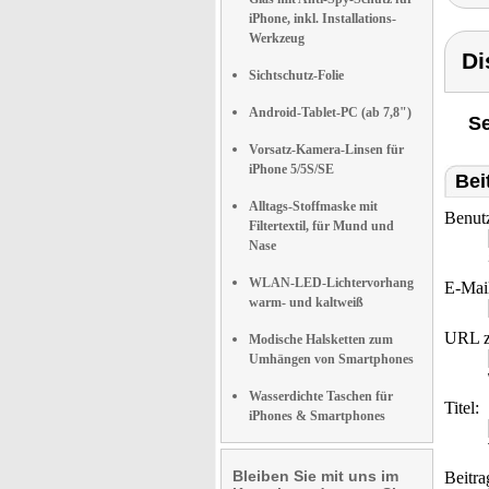
iPhone, inkl. Installations-
Werkzeug
Di
Sichtschutz-Folie
Android-Tablet-PC (ab 7,8")
Se
Vorsatz-Kamera-Linsen für
iPhone 5/5S/SE
Bei
Alltags-Stoffmaske mit
Benut
Filtertextil, für Mund und
Nase
WLAN-LED-Lichtervorhang
E-Mai
warm- und kaltweiß
URL z
Modische Halsketten zum
Umhängen von Smartphones
Wasserdichte Taschen für
Titel:
iPhones & Smartphones
Bleiben Sie mit uns im
Beitra