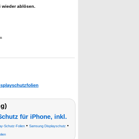
i wieder ablösen.
en
isplayschutzfolien
g)
chutz für iPhone, inkl.
•
•
ay-Schutz-Folien
Samsung Displayschutz
lien