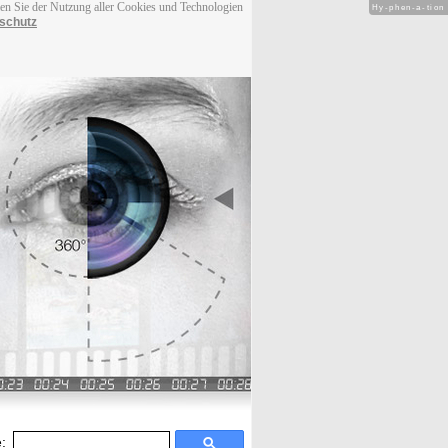
men Sie der Nutzung aller Cookies und Technologien
Hy-phen-a-tion
schutz
: