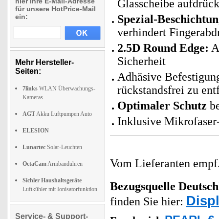
hier Ihre E-Mail-Adresse
Glasscheibe aufdrücke
für unsere HotPrice-Mail
ein:
Spezial-Beschichtu
verhindert Fingerabd
2.5D Round Edge:
Ab
Sicherheit
Mehr Hersteller-
Seiten:
Adhäsive Befestigung
rückstandsfrei zu ent
7links
WLAN Überwachungs-
Kameras
Optimaler Schutz
be
AGT
Akku Luftpumpen Auto
Inklusive Mikrofaser
ELESION
Lunartec
Solar-Leuchten
Vom Lieferanten emp
OctaCam
Armbanduhren
Sichler Haushaltsgeräte
Bezugsquelle
Deutsch
Luftkühler mit Ionisatorfunktion
Disp
finden Sie hier:
Service- & Support-