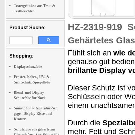
Testergebnisse aus Tests &
Testberichten
HZ-2319-919
S
Produkt-Suche:
Gehärtetes Glas
Fühlt sich an
wie d
Shopping:
genauso gut bedien
Displayschutzfolie
brillante Display 
Fenster-Isolier-, UV- &
Sichtschutz-Spiegelfolie
Dieser Schutz ist v
Blend- und Display-
Schlüsseln oder Wer
Schutzfolie für Navi
einem unachtsamem 
Smartphone-Reparatur-Set
gegen Display-Risse und -
Kratzer
Durch die
Spezialb
Schutzfolie aus gehärtetem
mehr. Fett und Schmu
Glas mit Anti-Spy-Schutz für