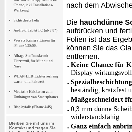
nach dem Abwisch
iPhone, inkl. Installations-
Werkzeug
Die
hauchdünne S
Sichtschutz-Folie
aufdrücken und fer
Android-Tablet-PC (ab 7,8")
Folien ist das Erge
Vorsatz-Kamera-Linsen für
iPhone 5/5S/SE
können Sie das Glas
entfernen.
Alltags-Stoffmaske mit
Filtertextil, für Mund und
Keine Chance für Kr
Nase
Display wirkungsvoll
WLAN-LED-Lichtervorhang
Spezialbeschichtun
warm- und kaltweiß
beständig, kratzfest 
Modische Halsketten zum
Umhängen von Smartphones
Maßgeschneidert fü
Displayfolie (iPhone 4/4S)
0,3 mm dünne Scheib
widerstandsfähig
Bleiben Sie mit uns im
Ganz einfach anbri
Kontakt und tragen Sie