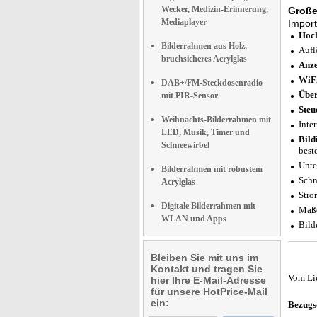
Wecker, Medizin-Erinnerung,
Großer
Mediaplayer
Import
Hoch
Bilderrahmen aus Holz,
Aufl
bruchsicheres Acrylglas
Anze
WiFi
DAB+/FM-Steckdosenradio
Über
mit PIR-Sensor
Steu
Weihnachts-Bilderrahmen mit
Inte
LED, Musik, Timer und
Bild
Schneewirbel
best
Unte
Bilderrahmen mit robustem
Schn
Acrylglas
Stro
Digitale Bilderrahmen mit
Maße
WLAN und Apps
Bild
Bleiben Sie mit uns im
Kontakt und tragen Sie
Vom Li
hier Ihre E-Mail-Adresse
für unsere HotPrice-Mail
ein:
Bezugs