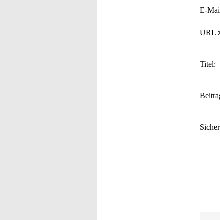
E-Mai
URL z
Titel:
Beitra
Sicher