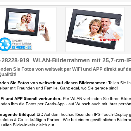
connect Testlab geforderten
Kriterien."
-28228-919
WLAN-Bilderrahmen mit 25,7-cm-I
nden Sie Fotos von weltweit
per WiFi und APP direkt auf d
ualität
!
nden Sie Fotos von weltweit auf diesen Bilderrahmen:
Teilen Sie I
elbar mit Freunden und Familie. Ganz egal, wo Sie gerade sind!
iFi und APP überall verbunden:
Per WLAN verbinden Sie Ihren Bilder
nden ihm die Fotos per Gratis-App - auf Wunsch auch mit Ihrer persönl
rragende Bildqualität:
Auf dem hochauflösenden IPS-Touch-Display ge
enfotos & Co. in kräftigen Farben. Wie bei einem gewöhnlichen Bilder
 allen Blickwinkeln gleich gut.