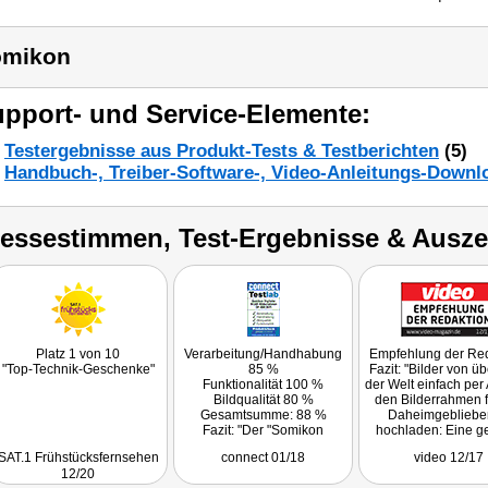
omikon
pport- und Service-Elemente:
Testergebnisse aus Produkt-Tests & Testberichten
(5)
Handbuch-, Treiber-Software-, Video-Anleitungs-Downl
ressestimmen, Test-Ergebnisse & Ausz
Platz 1 von 10
Verarbeitung/Handhabung
Empfehlung der Red
"Top-Technik-Geschenke"
85 %
Fazit: "Bilder von üb
Funktionalität 100 %
der Welt einfach per
Bildqualität 80 %
den Bilderrahmen f
Gesamtsumme: 88 %
Daheimgebliebe
Fazit: "Der "Somikon
hochladen: Eine g
Digitaler WLAN-
Idee, die mit dem S
SAT.1 Frühstücksfernsehen
connect 01/18
video 12/17
Bilderrahmen DF-800.WiFi"
Bilderrahmen toll gelö
12/20
erfüllt oder übertrifft die von