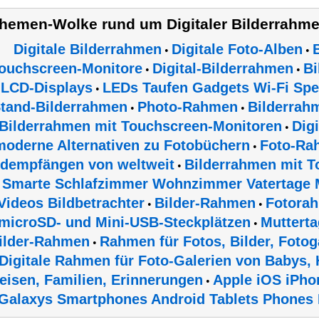
hemen-Wolke rund um Digitaler Bilderrahm
Digitale Bilderrahmen
Digitale Foto-Alben
•
•
ouchscreen-Monitore
Digital-Bilderrahmen
Bi
•
•
LCD-Displays
LEDs Taufen Gadgets Wi-Fi Sp
•
tand-Bilderrahmen
Photo-Rahmen
Bilderrah
•
•
Bilderrahmen mit Touchscreen-Monitoren
Dig
•
moderne Alternativen zu Fotobüchern
Foto-Ra
•
ldempfängen von weltweit
Bilderrahmen mit T
•
Smarte Schlafzimmer Wohnzimmer Vatertage 
Videos Bildbetrachter
Bilder-Rahmen
Fotora
•
•
microSD- und Mini-USB-Steckplätzen
Muttert
•
ilder-Rahmen
Rahmen für Fotos, Bilder, Fotoga
•
Digitale Rahmen für Foto-Galerien von Babys, 
eisen, Familien, Erinnerungen
Apple iOS iPho
•
Galaxys Smartphones Android Tablets Phones 