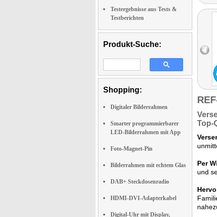
Testergebnisse aus Tests &
Testberichten
Produkt-Suche:
Shopping:
REF
Digitaler Bilderrahmen
Verse
Top-Q
Smarter programmierbarer
LED-Bilderrahmen mit App
Verse
unmitt
Foto-Magnet-Pin
Per W
Bilderrahmen mit echtem Glas
und se
DAB+ Steckdosenradio
Hervo
Famili
HDMI-DVI-Adapterkabel
nahezu
Digital-Uhr mit Display,