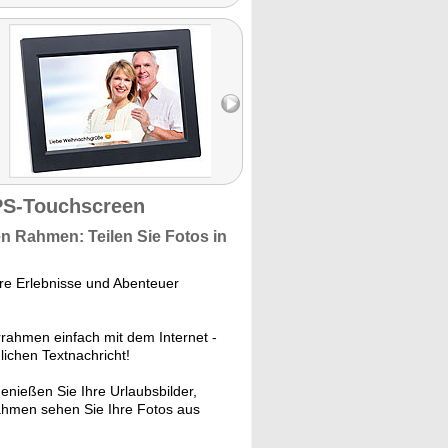
komfortabel. Urlaubsfotos
landen so ganz ohne
Umwege direkt auf dem
Rahmen im Wohnzimmer
bei den Großeltern."
PS-Touchscreen
en Rahmen: Teilen Sie Fotos in
hre Erlebnisse und Abenteuer
rahmen einfach mit dem Internet -
ichen Textnachricht!
nießen Sie Ihre Urlaubsbilder,
rahmen sehen Sie Ihre Fotos aus