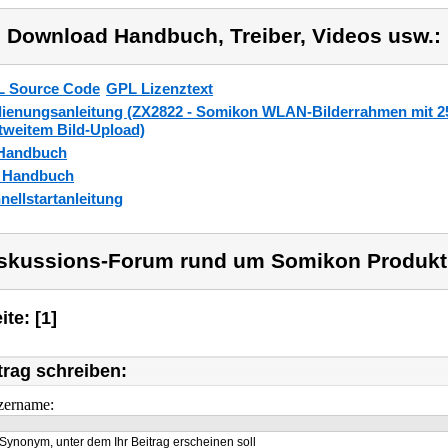
) Download Handbuch, Treiber, Videos usw.:
 Source Code
GPL Lizenztext
ienungsanleitung (ZX2822 - Somikon WLAN-Bilderrahmen mit 2
tweitem Bild-Upload)
Handbuch
_Handbuch
nellstartanleitung
skussions-Forum rund um Somikon Produkt
ite: [1]
trag schreiben:
zername:
Synonym, unter dem Ihr Beitrag erscheinen soll