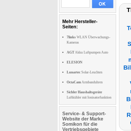
T
Mehr Hersteller-
Seiten:
T
7links
WLAN Überwachungs-
Kameras
S
AGT
Akku Luftpumpen Auto
ELESION
Bi
Lunartec
Solar-Leuchten
OctaCam
Armbanduhren
Sichler Haushaltsgeräte
Luftkühler mit Ionisatorfunktion
B
Service- & Support-
R
Website der Marke
Somikon für die
Vertriebsgebiete