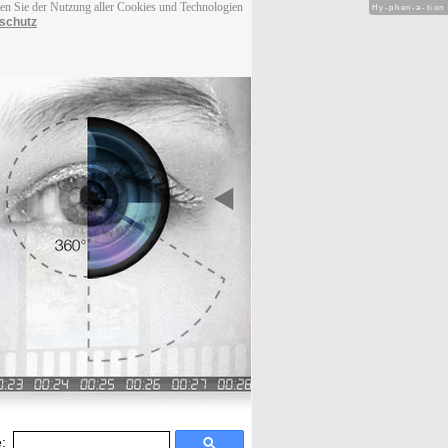
men Sie der Nutzung aller Cookies und Technologien
Hy-phen-a-tion
schutz
: