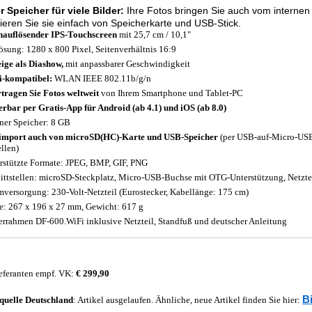
 Speicher für viele Bilder:
Ihre Fotos bringen Sie auch vom internen
ieren Sie sie einfach von Speicherkarte und USB-Stick.
auflösender IPS-Touchscreen
mit 25,7 cm / 10,1"
ösung: 1280 x 800 Pixel, Seitenverhältnis 16:9
ige als Diashow,
mit anpassbarer Geschwindigkeit
-kompatibel:
WLAN IEEE 802.11b/g/n
tragen Sie Fotos weltweit
von Ihrem Smartphone und Tablet-PC
erbar per Gratis-App für Android (ab 4.1) und iOS (ab 8.0)
rner Speicher: 8 GB
import auch von microSD(HC)-Karte und USB-Speicher
(per USB-auf-Micro-USB-
ellen)
rstützte Formate: JPEG, BMP, GIF, PNG
ittstellen: microSD-Steckplatz, Micro-USB-Buchse mit OTG-Unterstützung, Netzte
mversorgung: 230-Volt-Netzteil (Eurostecker, Kabellänge: 175 cm)
: 267 x 196 x 27 mm, Gewicht: 617 g
errahmen DF-600.WiFi inklusive Netzteil, Standfuß und deutscher Anleitung
eferanten empf. VK:
€ 299,90
B
quelle
Deutschland
: Artikel ausgelaufen. Ähnliche, neue Artikel finden Sie hier: