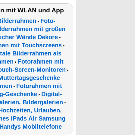
en mit WLAN und App
Bilderrahmen
Foto-
•
lderrahmen mit großen
eicher Wände Dekore
•
men mit Touchscreens
•
itale Bilderrahmen als
hmen
Fotorahmen mit
•
ouch-Screen-Monitoren
•
Muttertagsgeschenke
hmen
Fotorahmen mit
•
ag-Geschenke
Digital-
•
lerien, Bildergalerien
•
Hochzeiten, Urlauben,
nes iPads Air Samsung
Handys Mobiltelefone