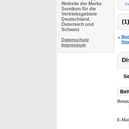
Website der Marke
Ge
Somikon für die
Vertriebsgebiete
Deutschland,
(1
Österreich und
Schweiz
Bed
Datenschutz
Ste
Impressum
Di
Se
Bei
Benut
E-Mai