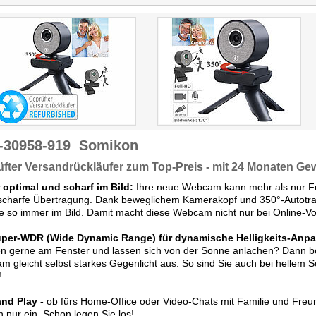
-30958-919
Somikon
fter Versandrückläufer zum Top-Preis - mit 24 Monaten Ge
 optimal und scharf im Bild:
Ihre neue Webcam kann mehr als nur Fu
scharfe Übertragung. Dank beweglichem Kamerakopf und 350°-Autotrac
ie so immer im Bild. Damit macht diese Webcam nicht nur bei Online-Vo
uper-WDR (Wide Dynamic Range) für dynamische Helligkeits-Anp
n gerne am Fenster und lassen sich von der Sonne anlachen? Dann be
 gleicht selbst starkes Gegenlicht aus. So sind Sie auch bei hellem
!
and Play -
ob fürs Home-Office oder Video-Chats mit Familie und Fre
h nur ein. Schon legen Sie los!