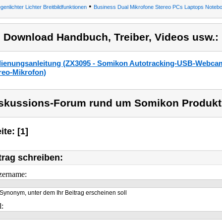
•
genlichter Lichter Breitbildfunktionen
Business Dual Mikrofone Stereo PCs Laptops Noteboo
) Download Handbuch, Treiber, Videos usw.:
ienungsanleitung (ZX3095 - Somikon Autotracking-USB-Webcam 
reo-Mikrofon)
skussions-Forum rund um Somikon Produkt
ite: [1]
trag schreiben:
zername:
Synonym, unter dem Ihr Beitrag erscheinen soll
l: