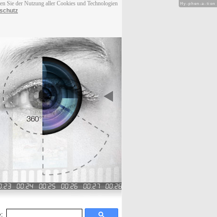
men Sie der Nutzung aller Cookies und Technologien
Hy-phen-a-tion
schutz
: