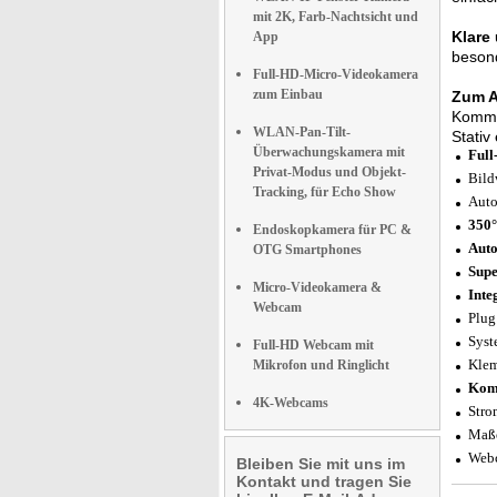
mit 2K, Farb-Nachtsicht und
Klare
App
besond
Full-HD-Micro-Videokamera
zum Einbau
Zum A
Komma 
WLAN-Pan-Tilt-
Stativ
Überwachungskamera mit
Full
Privat-Modus und Objekt-
Bild
Tracking, für Echo Show
Auto
350°
Endoskopkamera für PC &
Auto
OTG Smartphones
Supe
Micro-Videokamera &
Inte
Webcam
Plug
Syst
Full-HD Webcam mit
Klem
Mikrofon und Ringlicht
Komp
4K-Webcams
Stro
Maße
Webc
Bleiben Sie mit uns im
Kontakt und tragen Sie