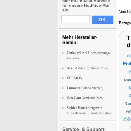
hier Ihre E-Mail-Adresse
für unsere HotPrice-Mail
ein:
Vom Li
Bezugs
T
Mehr Hersteller-
Seiten:
d
7links
WLAN Überwachungs-
HD
Kameras
End
AGT
Akku Luftpumpen Auto
M
ELESION
Micr
Lunartec
Solar-Leuchten
S
C
OctaCam
Armbanduhren
Cam
Sichler Haushaltsgeräte
Au
Luftkühler mit Ionisatorfunktion
USB-
Service- & Support-