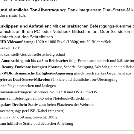
 und räumliche Ton-Übertragung:
Dank integriertem Dual-Stereo-Mik
ers natürlich.
nklippen und Aufstellen:
Mit der praktischen Befestigungs-Klemme b
nichts an Ihrem PC- oder Notebook-Bildschirm an. Oder Sie stellen
 einfach auf den Schreibtisch.
-HD-Videoauflösung:
1920 x 1080 Pixel (1080p) mit 30 Bildern/Sek.
winkel: 120°
fokus: stellt Gesicht selbstständig scharf
-Autotracking mit bis zu 3 m Reichweite:
folgt Person automatisch und hält sie im
-Beauty-Funktion:
korrigiert Kontrast, Schärfe, Sättigung, Weißabgleich und Beli
r-WDR: dynamische Helligkeits-Anpassung
gleicht auch starkes Gegenlicht aus
griertes Dual-Stereo-Mikrofon
für klare und räumliche Ton-Übertragung
 and Play: einstecken und loslegen
emvoraussetzungen: Windows 7/8/8.1/10 und OS X / macOS
me zum Befestigen am PC- oder Notebook-Bildschirm
aktes Dreibein-Stativ
zum freien Platzieren der Webcam
mversorgung: per USB (Kabel integriert)
: 65 x 87 x 59 mm, Gewicht: 300 g
am inklusive Stativ und deutscher Anleitung