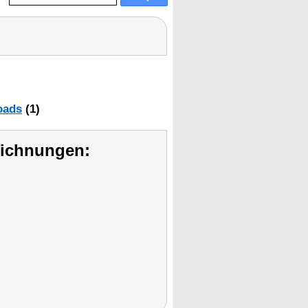
oads
(1)
eichnungen: