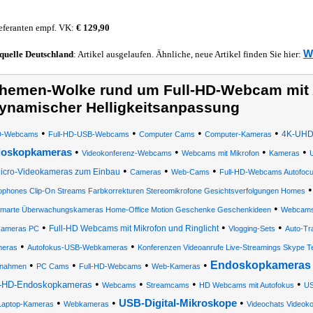
eferanten empf. VK:
€ 129,90
W
quelle
Deutschland
: Artikel ausgelaufen. Ähnliche, neue Artikel finden Sie hier:
hemen-Wolke rund um Full-HD-Webcam mit 
ynamischer Helligkeitsanpassung
•
•
•
•
4K-UHD-
-Webcams
Full-HD-USB-Webcams
Computer Cams
Computer-Kameras
•
•
•
•
oskopkameras
Videokonferenz-Webcams
Webcams mit Mikrofon
Kameras
•
•
•
icro-Videokameras zum Einbau
Cameras
Web-Cams
Full-HD-Webcams Autofoc
ophones Clip-On Streams Farbkorrekturen Stereomikrofone Gesichtsverfolgungen Homes
•
marte Überwachungskameras Home-Office Motion Geschenke Geschenkideen
Webcams
•
•
•
Full-HD Webcams mit Mikrofon und Ringlicht
ameras PC
Vlogging-Sets
Auto-Tr
•
•
eras
Autofokus-USB-Webkameras
Konferenzen Videoanrufe Live-Streamings Skype T
•
•
•
•
Endoskopkameras 
fnahmen
PC Cams
Full-HD-Webcams
Web-Kameras
•
•
•
•
HD-Endoskopkameras
Webcams
Streamcams
HD Webcams mit Autofokus
U
•
•
•
USB-Digital-Mikroskope
Laptop-Kameras
Webkameras
Videochats Videoko