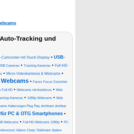
ebcams
Auto-Tracking und
•
USB-
Camcorder mit Touch-Display
•
•
Full-HD-
USB Cameras
Tracking Kameras
•
•
Micro-Videokameras & Webcams
us
Webcams
•
•
Faces Focus Gesichter
•
•
 Full HD
Webcams mit Autofocus
Web
•
•
acking-Kameras
1080p-Webcams
Web
eams Halterungen Plug Play drehbare drehbar
für PC & OTG Smartphones
•
•
•
SB-Webcams
Full-HD-Webcams 1080p
PC-
nferenzen Videos Chats Telefonien Stative