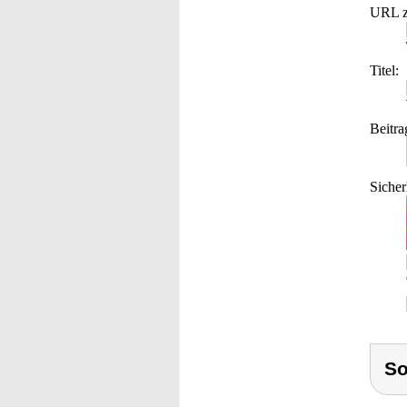
URL z
Titel:
Beitra
Sicher
S