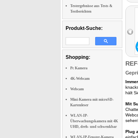
Testergebnisse aus Tests &
Testberichten
Produkt-Suche:
Shopping:
REF
Pc Kamera
Geprü
4K-Webcam
Immer
knack
Webcam
hält S
Mini-Kamera mit microSD-
Mit S
Kartenleser
Chatte
Webcam
WLAN-IP-
sehen
Überwachungskamera mit 4K
UHD, dreh- und schwenkbar
Plug 
einfac
WLAN-IP-Fenster-Kamera