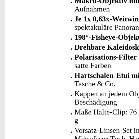
Makro-Objektiv mit
Aufnahmen
Je 1x 0,63x-Weitwin
spektakuläre Panora
198°-Fisheye-Objek
Drehbare Kaleidosk
Polarisations-Filter
satte Farben
Hartschalen-Etui m
Tasche & Co.
Kappen an jedem Obj
Beschädigung
Maße Halte-Clip: 76
g
Vorsatz-Linsen-Set in
Mikrofaser-Tuch, Har