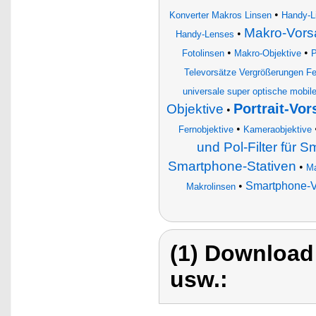
•
Konverter Makros Linsen
Handy-L
Makro-Vorsa
•
Handy-Lenses
•
•
Fotolinsen
Makro-Objektive
P
Televorsätze Vergrößerungen Fern
universale super optische mobil
Portrait-Vo
Objektive
•
•
Fernobjektive
Kameraobjektive
und Pol-Filter für 
Smartphone-Stativen
•
Ma
•
Smartphone-Vo
Makrolinsen
(1) Download
usw.: