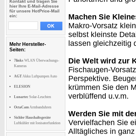
Kontakt und tragen Sie
hier Ihre E-Mail-Adresse
für unsere HotPrice-Mail
Machen Sie Kleine
ein:
Makro-Vorsatz klein
selbst kleinste Det
lassen gleichzeitig
Mehr Hersteller-
Seiten:
Die Welt wird zur 
7links
WLAN Überwachungs-
Kameras
Fischaugen-Vorsatz 
AGT
Akku Luftpumpen Auto
Perspektive. Beuge
krümmen Sie den Me
ELESION
verblüffend u.v.m.
Lunartec
Solar-Leuchten
OctaCam
Armbanduhren
Werden Sie mit de
Sichler Haushaltsgeräte
Vervielfachen Sie ei
Luftkühler mit Ionisatorfunktion
Alltägliches in gan