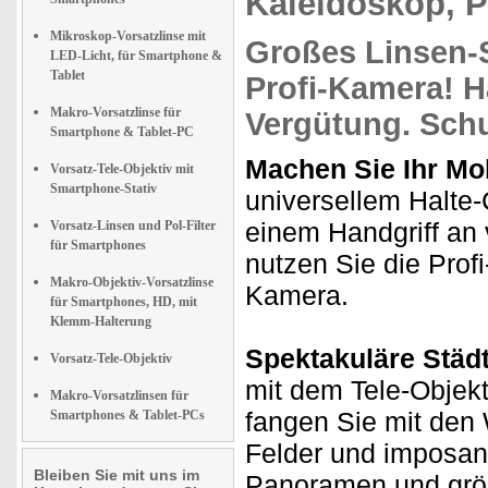
Kaleidoskop, Po
Mikroskop-Vorsatzlinse mit
Großes Linsen-
LED-Licht, für Smartphone &
Tablet
Profi-Kamera!
Ha
Makro-Vorsatzlinse für
Vergütung. Sch
Smartphone & Tablet-PC
Machen Sie Ihr Mob
Vorsatz-Tele-Objektiv mit
Smartphone-Stativ
universellem Halte-
einem Handgriff an
Vorsatz-Linsen und Pol-Filter
für Smartphones
nutzen Sie die Profi
Makro-Objektiv-Vorsatzlinse
Kamera.
für Smartphones, HD, mit
Klemm-Halterung
Spektakuläre Städ
Vorsatz-Tele-Objektiv
mit dem Tele-Objekt
Makro-Vorsatzlinsen für
fangen Sie mit den
Smartphones & Tablet-PCs
Felder und imposant
Bleiben Sie mit uns im
Panoramen und grö