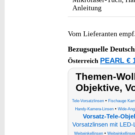
Anleitung
Vom Lieferanten emp
Bezugsquelle
Deutsch
PEARL € 1
Österreich
Themen-Wolk
Objektive, V
•
Tele-Vorsatzlinsen
Fischauge Kam
•
Handy-Kamera-Linsen
Wide-Angl
Vorsatz-Tele-Obje
Vorsatzlinsen mit LED-
•
Weitwinkellinsen
Weitwinkellins