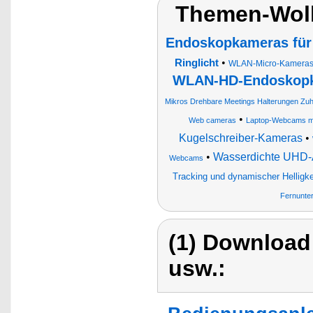
Themen-Wol
Endoskopkameras fü
•
Ringlicht
WLAN-Micro-Kameras 
WLAN-HD-Endoskopka
Mikros Drehbare Meetings Halterungen Zu
•
Web cameras
Laptop-Webcams mi
Kugelschreiber-Kameras
•
•
Wasserdichte UHD-
Webcams
Tracking und dynamischer Helligk
Fernunter
(1) Download
usw.: