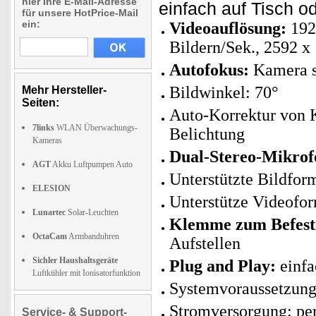
hier Ihre E-Mail-Adresse
einfach auf Tisch od
für unsere HotPrice-Mail
ein:
Videoauflösung:
1920
Bildern/Sek., 2592 x 
Autofokus:
Kamera st
Bildwinkel: 70°
Mehr Hersteller-
Seiten:
Auto-Korrektur von K
7links
WLAN Überwachungs-
Belichtung
Kameras
Dual-Stereo-Mikrof
AGT
Akku Luftpumpen Auto
Unterstützte Bildfo
ELESION
Unterstütze Videofo
Lunartec
Solar-Leuchten
Klemme zum Befest
OctaCam
Armbanduhren
Aufstellen
Sichler Haushaltsgeräte
Plug and Play:
einfa
Luftkühler mit Ionisatorfunktion
Systemvoraussetzung
Stromversorgung: per
Service- & Support-