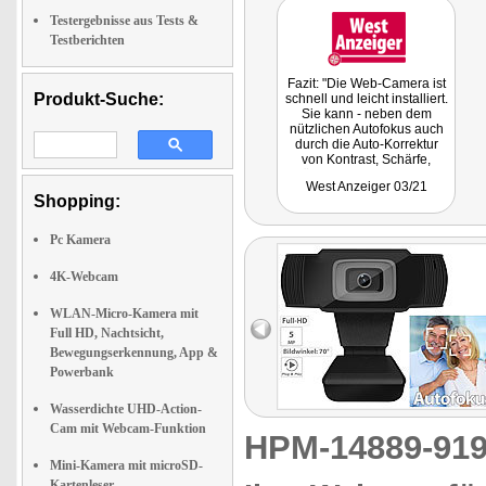
Testergebnisse aus Tests &
Testberichten
Fazit: "Die Web-Camera ist
Produkt-Suche:
schnell und leicht installiert.
Sie kann - neben dem
nützlichen Autofokus auch
durch die Auto-Korrektur
von Kontrast, Schärfe,
Sättigung, Weißabgleich
West Anzeiger 03/21
und Belichtung punkten."
Shopping:
Pc Kamera
4K-Webcam
WLAN-Micro-Kamera mit
Full HD, Nachtsicht,
Bewegungserkennung, App &
Powerbank
Wasserdichte UHD-Action-
Cam mit Webcam-Funktion
HPM-14889-9
Mini-Kamera mit microSD-
Kartenleser