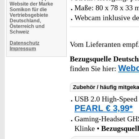
Website der Marke
Maße: 80 x 78 x 33 
Somikon für die
Vertriebsgebiete
Webcam inklusive de
Deutschland,
Österreich und
Schweiz
Datenschutz
Vom Lieferanten emp
Impressum
Bezugsquelle
Deutsch
Web
finden Sie hier:
Zubehör / häufig mitgeka
USB 2.0 High-Speed 
PEARL € 3,99*
Gaming-Headset GHS-
Klinke •
Bezugsquel