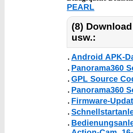
PEARL
(8) Download
usw.:
Android APK-Da
Panorama360 So
GPL Source Co
Panorama360 So
Firmware-Update
Schnellstartanl
Bedienungsanle
Action-Cam, 16-