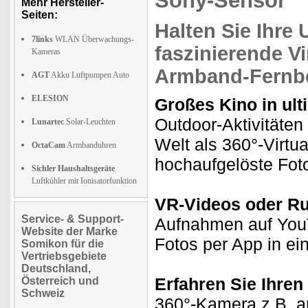
Sony-Sensor
Mehr Hersteller-
Seiten:
Halten Sie Ihre
7links
WLAN Überwachungs-
faszinierende
Vi
Kameras
Armband-Fernb
AGT
Akku Luftpumpen Auto
ELESION
Großes Kino in ulti
Outdoor-Aktivitäten 
Lunartec
Solar-Leuchten
Welt als 360°-Virtu
OctaCam
Armbanduhren
hochaufgelöste Foto
Sichler Haushaltsgeräte
Luftkühler mit Ionisatorfunktion
VR-Videos oder R
Service- & Support-
Aufnahmen auf YouT
Website der Marke
Fotos per App in e
Somikon für die
Vertriebsgebiete
Deutschland,
Erfahren Sie Ihren
Österreich und
Schweiz
360°-Kamera z.B. an