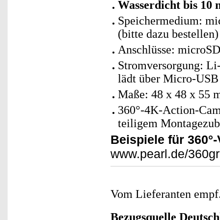
Wasserdicht bis 10 
Speichermedium: mic
(bitte dazu bestellen)
Anschlüsse: microS
Stromversorgung: Li-
lädt über Micro-USB 
Maße: 48 x 48 x 55 
360°-4K-Action-Cam 
teiligem Montagezub
Beispiele für 360°
www.pearl.de/360g
Vom Lieferanten emp
Bezugsquelle
Deutsch