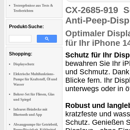
Testergebnisse aus Tests &
CX-2685-919
S
Testberichten
Anti-Peep-Disp
Produkt-Suche:
Optimaler Displ
für Ihr iPhone 1
Schutz für Ihr Disp
Shopping:
bewahren Sie Ihr iP
Displayschutz
und Schmutz. Dank 
Elektrische Multifunktions-
Blicke fern. Ihr Displ
Pumpe für Kraftstoff, Öl und
Wasser
unterwegs oder in ö
Bohrer-Set für Fliesen, Glas
und Spiegel
Robust und langle
Infrarot-Heizdecke mit
kratzfeste und was
Bluetooth und App
Schutz. Genießen Si
Absaugpumpe für Getriebeöl,
Bremsflüssigkeit, Kühlmittel