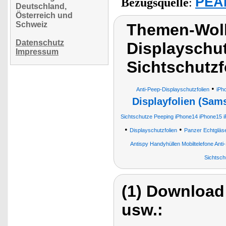
PEAR
Bezugsquelle
:
Deutschland,
Österreich und
Schweiz
Themen-Wol
Datenschutz
Displayschut
Impressum
Sichtschutzf
•
Anti-Peep-Displayschutzfolien
iPh
Displayfolien (Sam
Sichtschutze Peeping iPhone14 iPhone15 
•
•
Displayschutzfolien
Panzer Echtgläse
Antispy Handyhüllen Mobiltelefone Anti
Sichtsch
(1) Download
usw.: