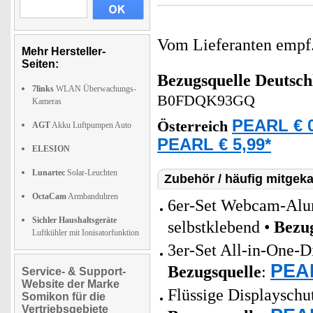
Vom Lieferanten emp
Mehr Hersteller-
Seiten:
Bezugsquelle
Deutsch
7links
WLAN Überwachungs-
B0FDQK93GQ
Kameras
PEARL € 0
Österreich
AGT
Akku Luftpumpen Auto
PEARL € 5,99*
ELESION
Lunartec
Solar-Leuchten
Zubehör / häufig mitgeka
OctaCam
Armbanduhren
6er-Set Webcam-Alu
Sichler Haushaltsgeräte
selbstklebend •
Bezug
Luftkühler mit Ionisatorfunktion
3er-Set All-in-One-D
PEAR
Bezugsquelle
:
Service- & Support-
Website der Marke
Flüssige Displayschu
Somikon für die
Vertriebsgebiete