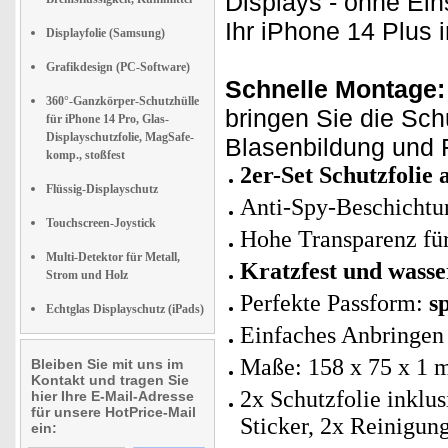
Displays - ohne Ei
Ihr iPhone 14 Plus in
Displayfolie (Samsung)
Grafikdesign (PC-Software)
Schnelle Montage:
360°-Ganzkörper-Schutzhülle
bringen Sie die Sch
für iPhone 14 Pro, Glas-
Displayschutzfolie, MagSafe-
Blasenbildung und F
komp., stoßfest
2er-Set Schutzfolie
Flüssig-Displayschutz
Anti-Spy-Beschichtun
Touchscreen-Joystick
Hohe Transparenz für
Multi-Detektor für Metall,
Kratzfest und wass
Strom und Holz
Perfekte Passform:
s
Echtglas Displayschutz (iPads)
Einfaches Anbringen 
Maße: 158 x 75 x 1 
Bleiben Sie mit uns im
Kontakt und tragen Sie
2x Schutzfolie inklu
hier Ihre E-Mail-Adresse
für unsere HotPrice-Mail
Sticker, 2x Reinigun
ein: