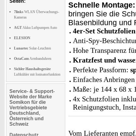
Seiten:
Schnelle Montage:
bringen Sie die Sch
7links
WLAN Überwachungs-
Kameras
Blasenbildung und F
AGT
Akku Luftpumpen Auto
4er-Set Schutzfolie
ELESION
Anti-Spy-Beschichtun
Lunartec
Solar-Leuchten
Hohe Transparenz für
Kratzfest und wass
OctaCam
Armbanduhren
Perfekte Passform:
s
Sichler Haushaltsgeräte
Luftkühler mit Ionisatorfunktion
Einfaches Anbringen 
Maße: je 144 x 68 x 
Service- & Support-
Website der Marke
4x Schutzfolien inklu
Somikon für die
Reinigungstuch, Inst
Vertriebsgebiete
Deutschland,
Österreich und
Schweiz
Vom Lieferanten emp
Datenschutz