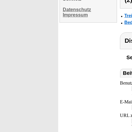
(2
Datenschutz
Impressum
Tre
Bed
Di
Se
Bei
Benut
E-Mai
URL z