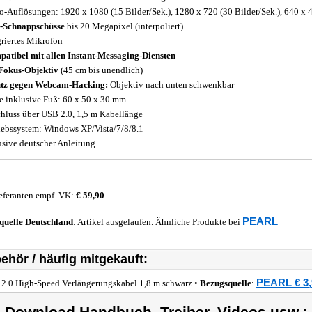
o-Auflösungen: 1920 x 1080 (15 Bilder/Sek.), 1280 x 720 (30 Bilder/Sek.), 640 x 4
-Schnappschüsse
bis 20 Megapixel (interpoliert)
griertes Mikrofon
atibel mit allen Instant-Messaging-Diensten
Fokus-Objektiv
(45 cm bis unendlich)
tz gegen Webcam-Hacking:
Objektiv nach unten schwenkbar
 inklusive Fuß: 60 x 50 x 30 mm
hluss über USB 2.0, 1,5 m Kabellänge
iebssystem: Windows XP/Vista/7/8/8.1
usive deutscher Anleitung
eferanten empf. VK:
€ 59,90
PEARL
quelle
Deutschland
: Artikel ausgelaufen. Ähnliche Produkte bei
ehör / häufig mitgekauft:
PEARL € 3,
2.0 High-Speed Verlängerungskabel 1,8 m schwarz •
Bezugsquelle
: