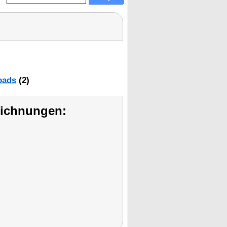
oads
(2)
eichnungen: