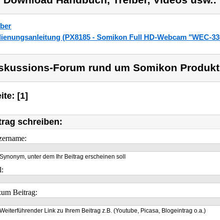
) Download Handbuch, Treiber, Videos usw.:
iber
ienungsanleitung (PX8185 - Somikon Full HD-Webcam "WEC-330
skussions-Forum rund um Somikon Produkt
ite: [1]
trag schreiben:
zername:
Synonym, unter dem Ihr Beitrag erscheinen soll
l:
um Beitrag:
Weiterführender Link zu Ihrem Beitrag z.B. (Youtube, Picasa, Blogeintrag o.a.)