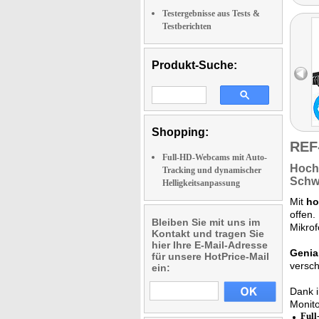
Testergebnisse aus Tests &
Testberichten
Produkt-Suche:
Shopping:
REF
Full-HD-Webcams mit Auto-
Hoch
Tracking und dynamischer
Schw
Helligkeitsanpassung
Mit
ho
offen.
Bleiben Sie mit uns im
Mikrof
Kontakt und tragen Sie
hier Ihre E-Mail-Adresse
Genia
für unsere HotPrice-Mail
versc
ein:
Dank 
Monito
Ful