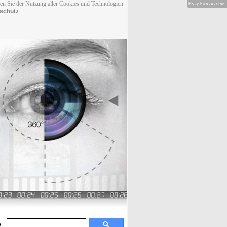
men Sie der Nutzung aller Cookies und Technologien
Hy-phen-a-tion
schutz
: