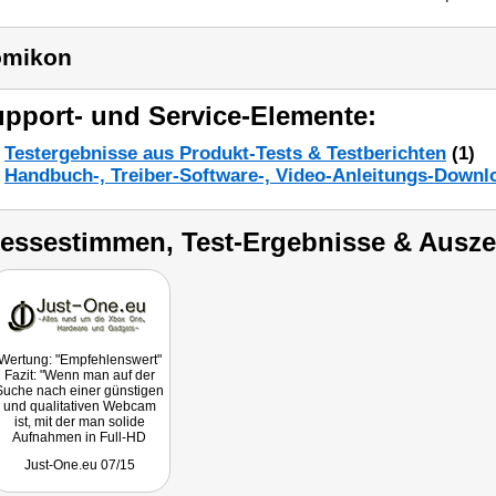
omikon
pport- und Service-Elemente:
Testergebnisse aus Produkt-Tests & Testberichten
(1)
Handbuch-, Treiber-Software-, Video-Anleitungs-Downl
ressestimmen, Test-Ergebnisse & Ausz
Wertung: "Empfehlenswert"
Fazit: "Wenn man auf der
Suche nach einer günstigen
und qualitativen Webcam
ist, mit der man solide
Aufnahmen in Full-HD
Qualität machen kann, kann
Just-One.eu 07/15
man hier bedenkenlos
zuschlagen, hier kann man