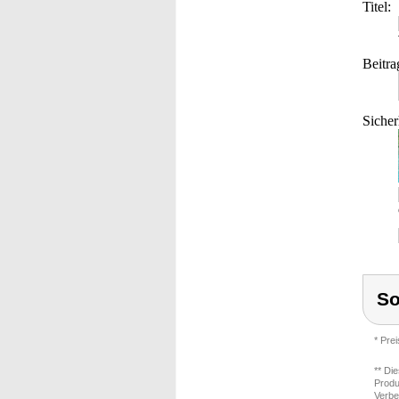
Titel:
Beitra
Sicher
S
* Pre
** Di
Produ
Verbe