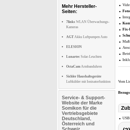
Vide
Mehr Hersteller-
Foto
Seiten:
Inte
7links
WLAN Überwachungs-
Komp
Kameras
Fix-
Schu
AGT
Akku Luftpumpen Auto
Maße
ELESION
Ansc
Betr
Lunartec
Solar-Leuchten
Inkl
OctaCam
Armbanduhren
Sichler Haushaltsgeräte
Vom Li
Luftkühler mit Ionisatorfunktion
Bezugs
Service- & Support-
Website der Marke
Zub
Somikon für die
Vertriebsgebiete
USB 
Deutschland,
Österreich und
Schweiz