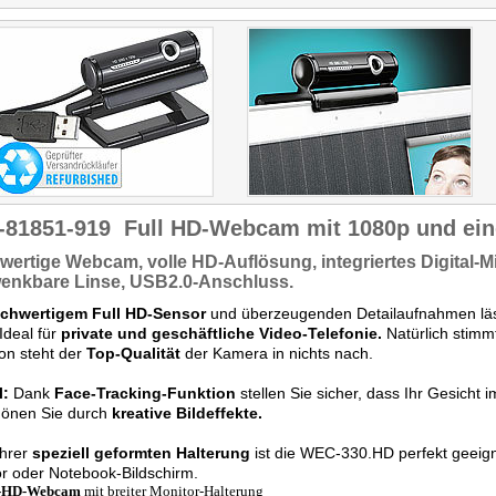
nicht viel falsch machen."
-81851-919
Full HD-Webcam mit 1080p und ei
wertige Webcam,
volle HD-Auflösung,
integriertes
Digital-M
enkbare Linse, USB2.0-Anschluss.
chwertigem Full HD-Sensor
und überzeugenden Detailaufnahmen lä
 Ideal für
private und geschäftliche Video-Telefonie.
Natürlich stimm
on steht der
Top-Qualität
der Kamera in nichts nach.
l:
Dank
Face-Tracking-Funktion
stellen Sie sicher, dass Ihr Gesicht i
hönen Sie durch
kreative Bildeffekte.
ihrer
speziell geformten Halterung
ist die WEC-330.HD perfekt geeign
r oder Notebook-Bildschirm.
l-HD-Webcam
mit breiter Monitor-Halterung